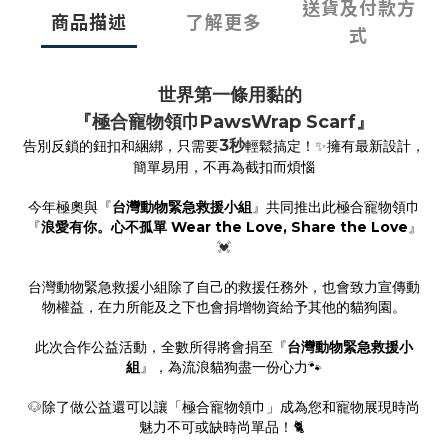
送貨及付款方
商品描述
了解更多
式
世界第一條用黏的
『極合寵物領巾PawsWrap Scarf』
3秒
告別反鎖的鈕扣和綑綁，只需要
輕鬆搞定！
✨
擁有最新設計，
簡單易用，不再為截扣而煩惱
今年極奧與『
台灣動物緊急救援小組
』共同推出此極合寵物領巾
『
浪愛有你。心不孤單 Wear the Love, Share the Love
』
💓
台灣動物緊急救援小組除了自己的救援任務外，也會致力宣傳動
物權益，在力所能及之下也會捐增物資給予其他的貓狗園。
此次合作公益活動，全數所得將會捐至
『
台灣動物緊急救援小
組
』，為流浪貓狗盡一份心力
🐾
🐶
除了做公益還可以讓「極合寵物領巾」成為您和寵物展現時尚
魅力不可或缺時尚單品！🐈 