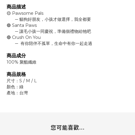
商品描述
🟡 Pawsome Pals
─ 貓狗好朋友，小孩才做選擇，我全都要
🟢 Santa Paws
─ 讓毛小孩一同慶祝，準備個禮物給牠吧
🔴 Crush On You
─ 有你陪伴不孤單，生命中有你一起走過
商品成分
100% 聚酯纖維
商品規格
尺寸：S / M / L
顏色：綠
產地：台灣
您可能喜歡...