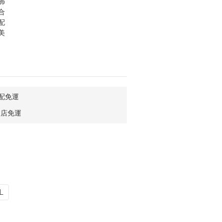
飾
合
配
美
宅配免運
到店免運
L