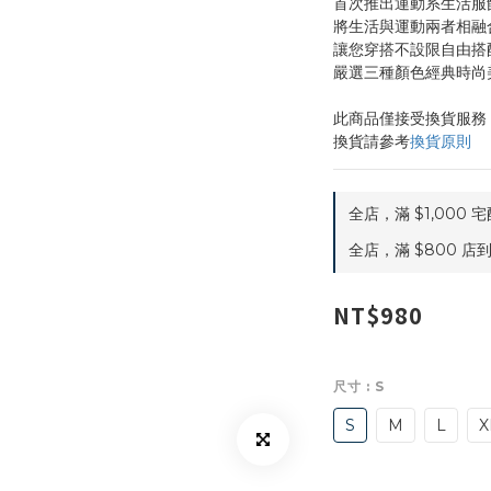
首次推出運動系生活服
將生活與運動兩者相融
讓您穿搭不設限自由搭
嚴選三種顏色經典時尚
此商品僅接受換貨服務
換貨請參考
換貨原則
全店，滿 $1,000 
全店，滿 $800 店
NT$980
尺寸
: S
S
M
L
X