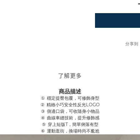
分享到
了解更多
商品描述
穩定提臀包覆，可修飾身型
①
LOGO
精緻小巧安全性反光
②
側邊口袋，可收隨身小物品
③
曲線車縫技術，提升修飾感
④
T
穿上短版
，簡單俐落有型
⑤
運動逛街，換場時尚不尷尬
⑥